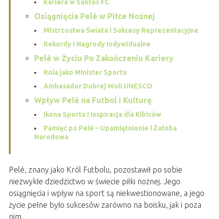
Kariera w Santos FC
Osiągnięcia Pelé w Piłce Nożnej
Mistrzostwa Świata i Sukcesy Reprezentacyjne
Rekordy i Nagrody Indywidualne
Pelé w Życiu Po Zakończeniu Kariery
Rola jako Minister Sportu
Ambasador Dobrej Woli UNESCO
Wpływ Pelé na Futbol i Kulturę
Ikona Sportu i Inspiracja dla Kibiców
Pamięć po Pelé – Upamiętnienie i Żałoba
Narodowa
Pelé, znany jako Król Futbolu, pozostawił po sobie
niezwykłe dziedzictwo w świecie piłki nożnej. Jego
osiągnięcia i wpływ na sport są niekwestionowane, a jego
życie pełne było sukcesów zarówno na boisku, jak i poza
nim.