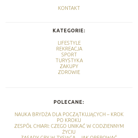
KONTAKT
KATEGORIE:
LIFESTYLE
REKREACJA
SPORT
TURYSTYKA
ZAKUPY
ZDROWIE
POLECANE:
NAUKA BRYDŻA DLA POCZĄTKUJĄCYCH – KROK
PO KROKU
ZESPÓŁ CHIARI: CZEGO UNIKAĆ W CODZIENNYM
ŻYCIU
ZASADY GRY W TYSIĄCA – JAK OPEROWAĆ