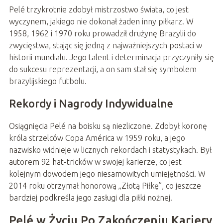
Pelé trzykrotnie zdobył mistrzostwo świata, co jest
wyczynem, jakiego nie dokonał żaden inny piłkarz. W
1958, 1962 i 1970 roku prowadził drużynę Brazylii do
zwycięstwa, stając się jedną z najważniejszych postaci w
historii mundialu. Jego talent i determinacja przyczyniły się
do sukcesu reprezentacji, a on sam stał się symbolem
brazylijskiego futbolu.
Rekordy i Nagrody Indywidualne
Osiągnięcia Pelé na boisku są niezliczone. Zdobył koronę
króla strzelców Copa América w 1959 roku, a jego
nazwisko widnieje w licznych rekordach i statystykach. Był
autorem 92 hat-tricków w swojej karierze, co jest
kolejnym dowodem jego niesamowitych umiejętności. W
2014 roku otrzymał honorową „Złotą Piłkę”, co jeszcze
bardziej podkreśla jego zasługi dla piłki nożnej.
Pelé w Życiu Po Zakończeniu Kariery