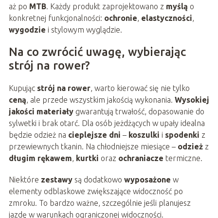
aż po
MTB
. Każdy produkt zaprojektowano z
myślą
o
konkretnej funkcjonalności:
ochronie
,
elastyczności
,
wygodzie
i stylowym wyglądzie.
Na co zwrócić uwagę, wybierając
strój na rower?
Kupując
strój na rower
, warto kierować się nie tylko
ceną
, ale przede wszystkim jakością wykonania.
Wysokiej
jakości materiały
gwarantują trwałość, dopasowanie do
sylwetki i brak otarć. Dla osób jeżdżących w upały idealna
będzie odzież na
cieplejsze dni
–
koszulki
i
spodenki
z
przewiewnych tkanin. Na chłodniejsze miesiące –
odzież
z
długim rękawem
,
kurtki
oraz
ochraniacze
termiczne.
Niektóre
zestawy
są dodatkowo
wyposażone
w
elementy odblaskowe zwiększające widoczność po
zmroku. To bardzo ważne, szczególnie jeśli planujesz
jazdę w warunkach ograniczonej widoczności.