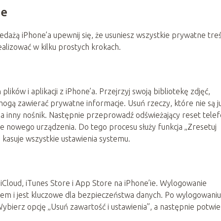
ne
ażą iPhone’a upewnij się, że usuniesz wszystkie prywatne treśc
alizować w kilku prostych krokach.
ików i aplikacji z iPhone’a. Przejrzyj swoją bibliotekę zdjęć,
e mogą zawierać prywatne informacje. Usuń rzeczy, które nie są ju
na inny nośnik. Następnie przeprowadź odświeżający reset telef
ie nowego urządzenia. Do tego procesu służy funkcja „Zresetuj
e kasuje wszystkie ustawienia systemu.
iCloud, iTunes Store i App Store na iPhone’ie. Wylogowanie
m i jest kluczowe dla bezpieczeństwa danych. Po wylogowaniu
 Wybierz opcję „Usuń zawartość i ustawienia”, a następnie potwi