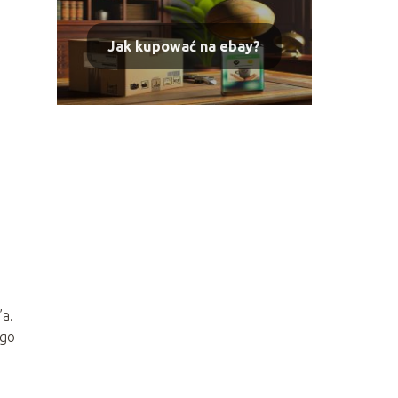
Jak kupować na ebay?
a.
ego