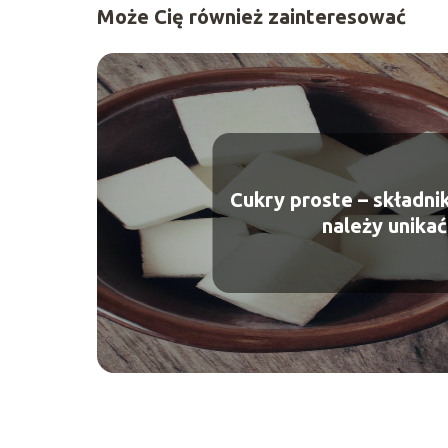
Może Cię również zainteresować
Cukry proste – składnik
należy unikać