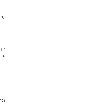
i, a
ż Ci
onu,
erdź