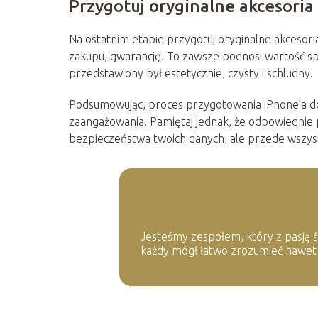
Przygotuj oryginalne akcesoria
Na ostatnim etapie przygotuj oryginalne akcesori
zakupu, gwarancję. To zawsze podnosi wartość s
przedstawiony był estetycznie, czysty i schludny.
Podsumowując, proces przygotowania iPhone’a do
zaangażowania. Pamiętaj jednak, że odpowiednie p
bezpieczeństwa twoich danych, ale przede wszyst
Jesteśmy zespołem, który z pasją śl
każdy mógł łatwo zrozumieć nawet na