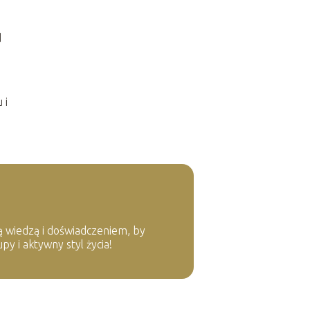
d
 i
zą wiedzą i doświadczeniem, by
y i aktywny styl życia!