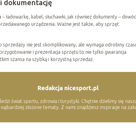
 i dokumentację
a – ładowarkę, kabel, słuchawki, jak również dokumenty – dowó
przedawanego urządzenia. Ważne jest także, aby sprzęt
 sprzedaży nie jest skomplikowany, ale wymaga odrobiny czasu
rzygotowanie i prezentacja sprzętu to nie tylko gwarancja
kim szansa na szybką i korzystną sprzedaż.
Redakcja nicesport.pl
edzi świat sportu, zdrowia i turystyki. Chętnie dzielimy się nas
jbardziej złożone tematy. Z nami znajdziesz inspiracje na zakup