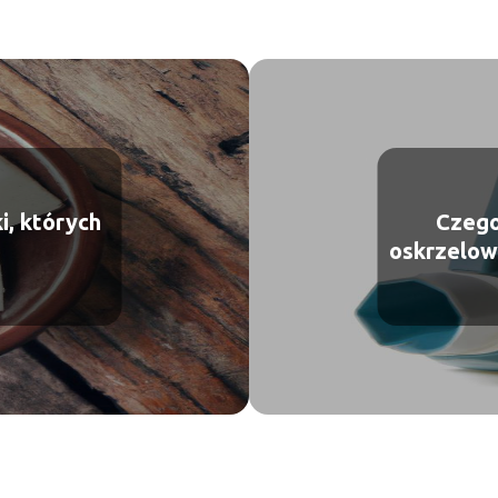
i, których
Czego
oskrzelow