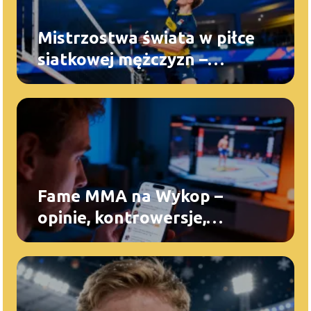
Mistrzostwa świata w piłce
siatkowej mężczyzn –
historia, zasady
Fame MMA na Wykop –
opinie, kontrowersje,
najciekawsze wątki