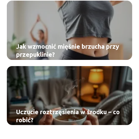
Jak wzmocnić mięśnie brzucha przy
przepuklinie?
Uczucie roztrzęsienia w środku – co
robić?