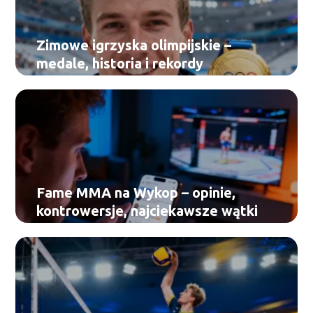
Zimowe igrzyska olimpijskie –
medale, historia i rekordy
Fame MMA na Wykop – opinie,
kontrowersje, najciekawsze wątki