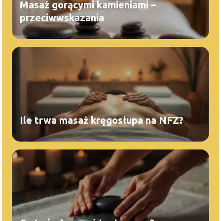
Masaż gorącymi kamieniami –
przeciwwskazania
Ile trwa masaż kręgosłupa na NFZ?